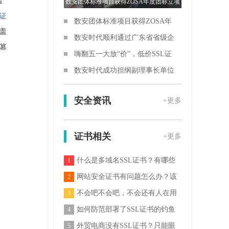
检
数安团体标准项目获得ZOSA年度团标立项
证
数安团体标准项目获得ZOSA年
盖
度团标立项
数安时代顺利通过广东省省级企
篡
业技术中心评定
嗨翻五一大放“价”，低价SSL证
书提前抢！
数安时代成功担纲副理事长单位
安全资讯
+更多
证书相关
+更多
什么是多域名SSL证书？有哪些
1
好处？
网站安全证书有问题怎么办？该
2
如何解决？
不会吧不会吧，不会还有人在用
3
20年前的HTTP吧
如何防范部署了SSL证书的钓鱼
4
网站？
外贸电商没有SSL证书？只能眼
5