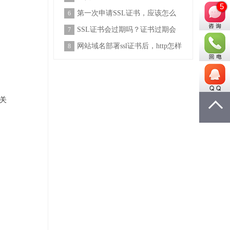
5
巴巴看着巨额流量
第一次申请SSL证书，应该怎么
6
选择CA机构？
SSL证书会过期吗？证书过期会
7
有什么后果呢？
网站域名部署ssl证书后，http怎样
8
做301跳转到htt
关